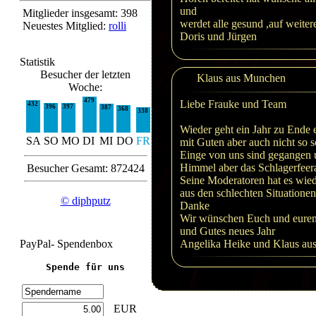
und
Mitglieder insgesamt: 398
werdet alle gesund ,auf weiter
Neuestes Mitglied:
rolli
Doris und Jürgen
Statistik
Besucher der letzten
Klaus aus Munchen
Woche:
479
Liebe Frauke und Team
432
396
397
387
368
338
Wieder geht ein Jahr zu Ende e
SA
SO
MO
DI
MI
DO
FR
mit Guten aber auch nicht so
Einge von uns sind gegangen 
Himmel aber das Schlagerfeera
Besucher Gesamt: 872424
Seine Moderatoren hat es wie
aus den schlechten Situatione
© diphputz
Danke
Wir wünschen Euch und euren 
und Gutes neues Jahr
PayPal- Spendenbox
Angelika Heike und Klaus au
Spende für uns
EUR