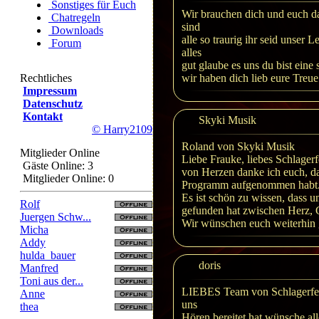
Sonstiges für Euch
Wir brauchen dich und euch d
Chatregeln
sind
Downloads
alle so traurig ihr seid unser
Forum
alles
gut glaube es uns du bist eine
Rechtliches
wir haben dich lieb eure Treu
Impressum
Datenschutz
Kontakt
Skyki Musik
© Harry2109
Roland von Skyki Musik
Mitglieder Online
Liebe Frauke, liebes Schlager
Gäste Online: 3
von Herzen danke ich euch, da
Mitglieder Online: 0
Programm aufgenommen habt
Es ist schön zu wissen, dass 
Rolf
gefunden hat zwischen Herz, 
Juergen Schw...
Wir wünschen euch weiterhin 
Micha
Addy
hulda_bauer
doris
Manfred
Toni aus der...
LIEBES Team von Schlagerfeer
Anne
uns
thea
Hören bereitet hat wünsche all