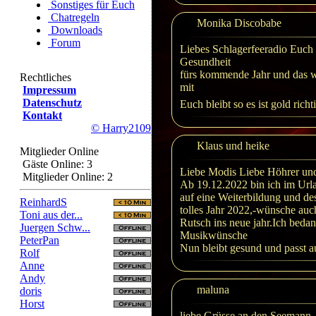
Sonstiges für Euch
Chatregeln
Monika Discobabe
Downloads
Forum
Liebes Schlagerfeeradio Euch
Gesundheit
fürs kommende Jahr und das wi
Rechtliches
mit
Impressum
Datenschutz
Euch bleibt so es ist gold richt
Kontakt
© Harry2109
Klaus und heike
Mitglieder Online
Gäste Online: 3
Liebe Modis Liebe Höhrer u
Mitglieder Online: 2
Ab 19.12.2022 bin ich im Urla
auf eine Weiterbildung und de
ReinhardS
tolles Jahr 2022,-wünsche auc
Toni aus der...
Rutsch ins neue jahr.Ich bedan
Juergen Schw...
Musikwünsche
PeterPan
Nun bleibt gesund und passt a
Rolf
Anne
Andy
maluna
doris
Horst
liebe Grüsse an den Seemann