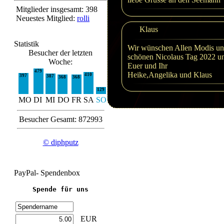
Mitglieder insgesamt: 398
Neuestes Mitglied:
rolli
Klaus
Statistik
Wir wünschen Allen Modis un
Besucher der letzten
schönen Nicolaus Tag 2022 un
Woche:
Euer und Ihr
479
Heike,Angelika und Klaus
410
397
387
368
368
129
MO
DI
MI
DO
FR
SA
SO
Besucher Gesamt: 872993
© diphputz
PayPal- Spendenbox
Spende für uns
EUR