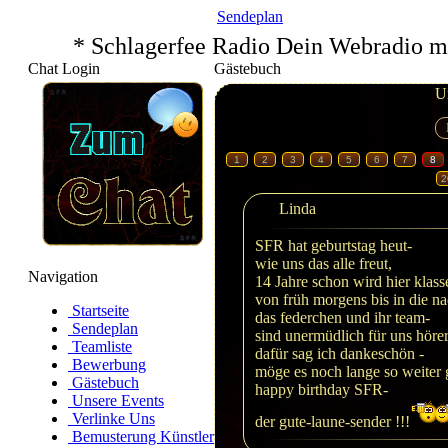
Sendeplan
* Schlagerfee Radio Dein Webradio m
Chat Login
Gästebuch
U
1
2
3
4
5
6
7
8
2
Linda
SFR hat geburtstag heut-
wie uns das alle freut,
Navigation
14 Jahre schon wird hier klas
von früh morgens bis in die na
Startseite
das federchen und ihr team-
Sendeplan
sind unermüdlich für uns höre
Teamliste
dafür sag ich dankeschön -
Bewerbung
möge es noch lange so weiter 
Gästebuch
happy birthday SFR-
Unsere Events
Verlinke Uns
der gute-laune-sender !!!
Bemusterung Künstler