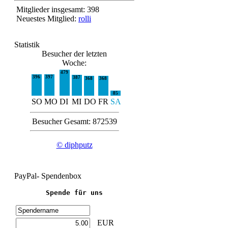
Mitglieder insgesamt: 398
Neuestes Mitglied:
rolli
Statistik
Besucher der letzten
Woche:
479
396
397
387
368
368
85
SO
MO
DI
MI
DO
FR
SA
Besucher Gesamt: 872539
© diphputz
PayPal- Spendenbox
Spende für uns
EUR