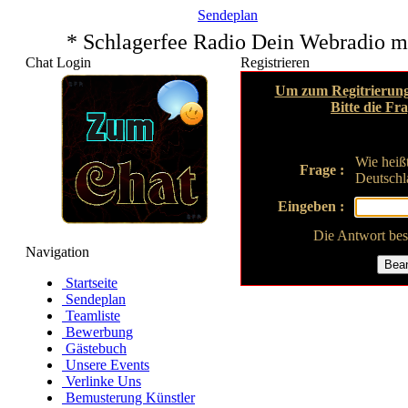
Sendeplan
* Schlagerfee Radio Dein Webradio m
Chat Login
Registrieren
Um zum Regitrierung
Bitte die Fr
Wie heißt
Frage :
Deutschl
Eingeben :
Die Antwort bes
Navigation
Startseite
Sendeplan
Teamliste
Bewerbung
Gästebuch
Unsere Events
Verlinke Uns
Bemusterung Künstler