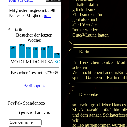
Toni aus der...
tu halten dafür
gilt ein Dank
Mitglieder insgesamt: 398
Ein Dankeschön
Neuestes Mitglied:
rolli
geht aber auch an
alle Hörer die
Statistik
Immer wieder
Besucher der letzten
Gute@Laune hatten
Woche:
479
410
397
387
368
368
Karin
171
MO
DI
MI
DO
FR
SA
SO
Ein Herzlichen Dank an Modi 
schönen
Weihnachtlichen Liedern.Ein G
Besucher Gesamt: 873035
spielen.Danke von Karin und 
© diphputz
Discobabe
PayPal- Spendenbox
smilewinkgrin Lieber Hans es 
Musikauswahl einfach himmli
Spende für uns
und dem ganzen Schlagerfeerad
wir
so lieb aufgenommen wurden hi