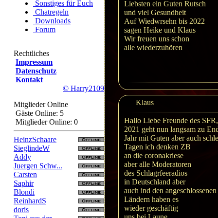
Sonstiges für Euch
Liebsten ein Guten Rutsch
Chatregeln
und viel Gesundheit
Downloads
Auf Wiedwrsehn bis 2022
Forum
sagen Heike und Klaus
Wir freuen uns schon
alle wiederzuhören
Rechtliches
Impressum
Datenschutz
Kontakt
© Harry2109
Klaus
Mitglieder Online
Gäste Online: 5
Hallo Liebe Freunde des SFR,
Mitglieder Online: 0
2021 geht nun langsam zu End
Jahr mit Guten aber auch schl
HeinzSchaare
Tagen ich denken ZB
SieglindeW
an die coronakriese
Addy
aber alle Moderatoren
Juergen Schw...
des Schlagrfeeradios
Carsten
in Deutschland aber
Saphir
auch ind den angeschlossenen
Blondi
Ländern haben es
ReinhardS
wieder geschäftig
doris
uns bei.Laune