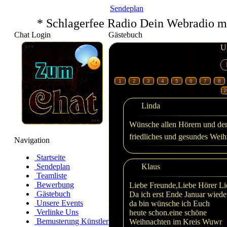
Sendeplan
* Schlagerfee Radio Dein Webradio m
Chat Login
Gästebuch
U
1
2
3
4
5
6
7
8
2
Linda
Wünsche allen Hörern und de
friedliches und gesundes Weihn
Navigation
Startseite
Sendeplan
Klaus
Teamliste
Bewerbung
Liebe Freunde,Liebe Hörer L
Gästebuch
Da ich erst Ende Januar wiede
Unsere Events
da bin wünsche ich Euch
Verlinke Uns
heute schon.eine schöne
Bemusterung Künstler
Weihnachten im Kreis Wuwr