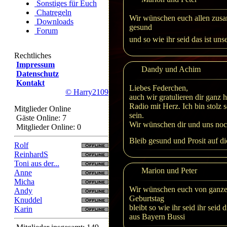
Sonstiges für Euch
Chatregeln
Wir wünschen euch allen zusa
Downloads
gesund
Forum
und so wie ihr seid das ist un
Rechtliches
Impressum
Dandy und Achim
Datenschutz
Kontakt
Liebes Federchen,
© Harry2109
auch wir gratulieren dir ganz 
Radio mit Herz. Ich bin stolz 
Mitglieder Online
sein.
Gäste Online: 7
Wir wünschen dir und uns noc
Mitglieder Online: 0
Bleib gesund und Prosit auf d
Rolf
ReinhardS
Toni aus der...
Marion und Peter
Anne
Micha
Wir wünschen euch von ganze
Andy
Geburtstag
Knuddel
bleibt so wie ihr seid ihr seid
Karin
aus Bayern Bussi