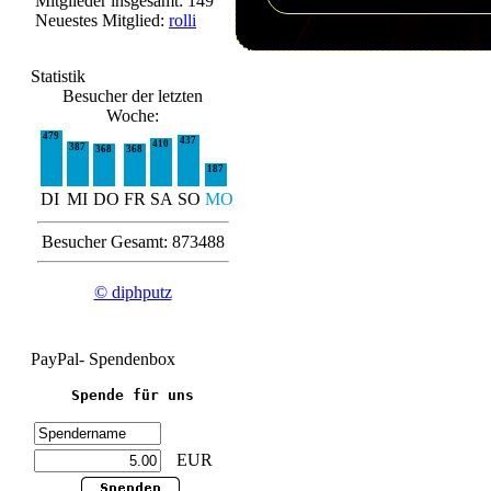
Mitglieder insgesamt: 149
Neuestes Mitglied:
rolli
Statistik
Besucher der letzten
Woche:
479
437
410
387
368
368
187
DI
MI
DO
FR
SA
SO
MO
Besucher Gesamt: 873488
© diphputz
PayPal- Spendenbox
Spende für uns
EUR