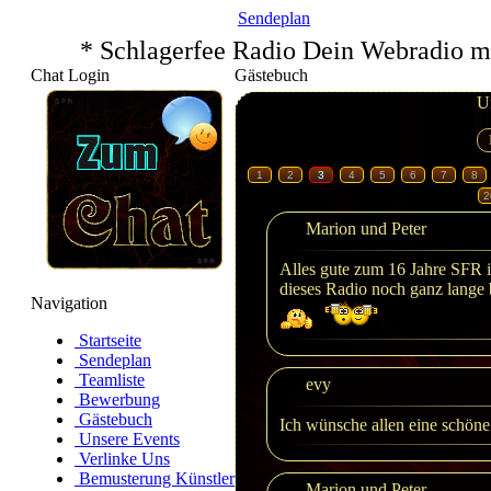
Sendeplan
* Schlagerfee Radio Dein Webradio m
Chat Login
Gästebuch
U
1
2
3
4
5
6
7
8
2
Marion und Peter
Alles gute zum 16 Jahre SFR ih
dieses Radio noch ganz lange b
Navigation
Startseite
Sendeplan
Teamliste
evy
Bewerbung
Gästebuch
Ich wünsche allen eine schöne
Unsere Events
Verlinke Uns
Bemusterung Künstler
Marion und Peter