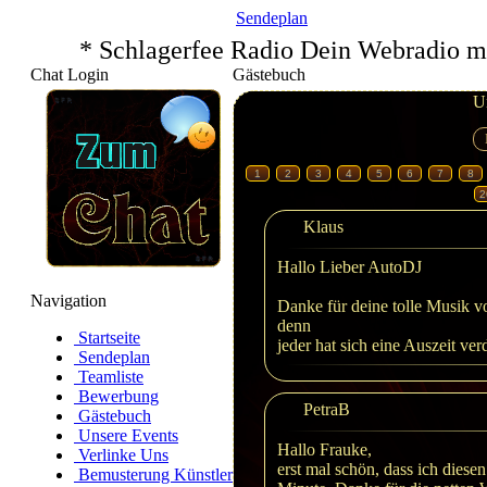
Sendeplan
* Schlagerfee Radio Dein Webradio m
Chat Login
Gästebuch
U
1
2
3
4
5
6
7
8
2
Klaus
Hallo Lieber AutoDJ
Navigation
Danke für deine tolle Musik 
denn
Startseite
jeder hat sich eine Auszeit ver
Sendeplan
Teamliste
Bewerbung
PetraB
Gästebuch
Unsere Events
Hallo Frauke,
Verlinke Uns
erst mal schön, dass ich diese
Bemusterung Künstler