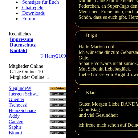
Minute. Danke für die netten W
Sonstiges für Euch
Federchen, an Super-Ingo den 
Chatregeln
Menschen. Freue mich, euch a
Downloads
Schön, dass es euch gibt. Her
Forum
Rechtliches
Birgit
Impressum
Datenschutz
Hallo Marion cool
Kontakt
Ich wünsche dir zum Gebursta
© Harry2109
Gute.
Schaue Vorwärts nicht zurück,
Mitglieder Online
Mut Schenkt Lebebaglück.
Gäste Online: 10
Liebe Grüsse von Birgit :frow
Mitglieder Online: 1
SieglindeW
Klaus
Juergen Schw...
Guenter
Guten Morgen Liebe DANDY Al
Tschoessi
Geburtstag
HeinzSchaare
und viel Gesundheit
Addy
Carsten
ich freue mich schon auf Dei
Saphir
Blondi