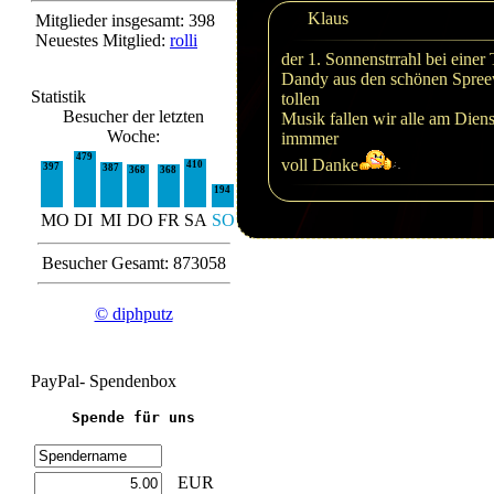
Klaus
Mitglieder insgesamt: 398
Neuestes Mitglied:
rolli
der 1. Sonnenstrrahl bei einer
Dandy aus den schönen Spreew
Statistik
tollen
Besucher der letzten
Musik fallen wir alle am Dien
Woche:
immmer
479
voll Danke
410
397
387
368
368
194
MO
DI
MI
DO
FR
SA
SO
Besucher Gesamt: 873058
© diphputz
PayPal- Spendenbox
Spende für uns
EUR