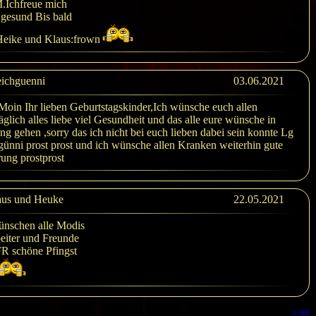
Ichfreue mich
 gesund Bis bald
Heike und Klaus:frown
ichguenni
03.06.2021
oin Ihr lieben Geburtstagskinder,Ich wünsche euch allen
äglich alles liebe viel Gesundheit und das alle eure wünsche in
ung gehen ,sorry das ich nicht bei euch lieben dabei sein konnte Lg
ünni prost prost und ich wünsche allen Kranken weiterhin gute
ung prostprost
us und Heuke
22.05.2021
ünschen alle Modis
eiter und Freunde
R schöne Pfingst
© HB