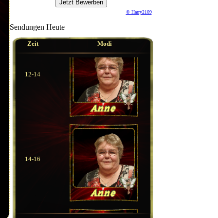
© Harry2109
Sendungen Heute
Zeit
Modi
12-14
14-16