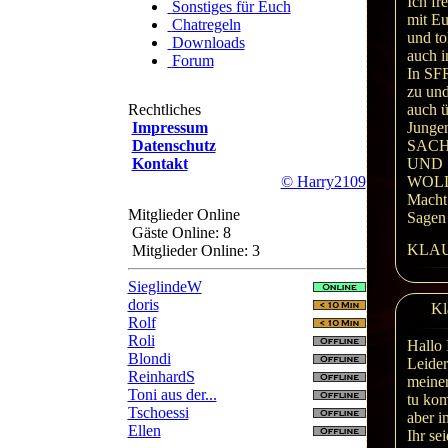
Ich fr
Sonstiges für Euch
mit E
Chatregeln
und to
Downloads
auch i
Forum
In SF
zu und
Rechtliches
auch ü
Impressum
Junge
Datenschutz
SACHA
Kontakt
UND
© Harry2109
WOLL
Macht 
Mitglieder Online
Sagen
Gäste Online: 8
KLAU
Mitglieder Online: 3
SieglindeW
doris
Kl
Rolf
Roli
Hallo 
Blondi
Leider
ReinhardS
meiner
Toni aus der...
tu ko
Tschoessi
aber 
Ellen
Ihr sei