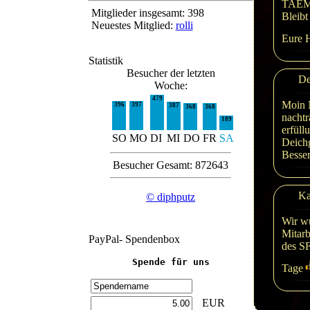
TAEM.
Mitglieder insgesamt: 398
Bleibt
Neuestes Mitglied:
rolli
Eure 
Statistik
Besucher der letzten
De
Woche:
479
Moin M
396
397
387
368
368
nachtr
189
erfüll
SO
MO
DI
MI
DO
FR
SA
Deichg
Besser
Besucher Gesamt: 872643
Ka
© diphputz
Wir w
Mitarb
PayPal- Spendenbox
des SF
Spende für uns
Tage
EUR