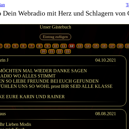
lan
T
o Dein Webradio mit Herz und Schlagern von 
Unser Gästebuch
4
5
6
7
8
9
10
11
12
13
14
15
16
17
18
1
20
21
22
23
rin J
04.10.2021
MÖCHTEN MAL WIEDER DANKE SAGEN
RADIO WO ALLES STIMMT
N SO LIEBE FREUNDE BEI EUCH GEFUNDEN
FÜHLEN UNS SO WOHL prost IHR SEID ALLE KLASSE
E EURE KARIN UND RAINER
aus
08.08.2021
Ihr Lieben Modis