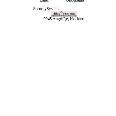
Land:
Unbekannt
SecuritySystem
9945
Angriff(e) blockiert