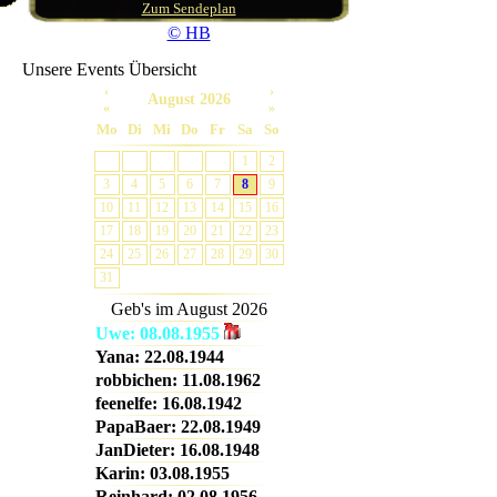
Zum Sendeplan
16-18
© HB
Unsere Events Übersicht
‹
›
August 2026
«
»
Mo
Di
Mi
Do
Fr
Sa
So
1
2
3
4
5
6
7
8
9
18-20
10
11
12
13
14
15
16
17
18
19
20
21
22
23
24
25
26
27
28
29
30
31
Geb's im
August 2026
Uwe: 08.08.1955
Yana: 22.08.1944
robbichen: 11.08.1962
20-22
feenelfe: 16.08.1942
PapaBaer: 22.08.1949
JanDieter: 16.08.1948
Karin: 03.08.1955
Reinhard: 02.08.1956