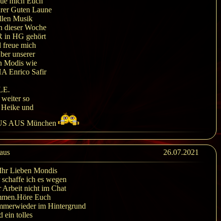
eue mich Euch
urer Guten Laune
llen Musik
n dieser Woche
R in HG gehört
 freue mich
ber unserer
n Modis wie
 Enrico Safir
E.
weiter so
 Heike und
S AUS München
aus
26.07.2021
Ihr Lieben Mondis
 schaffe ich es wegen
 Arbeit nicht im Chat
mmen.Höre Euch
immerwieder im Hintergrund
d ein tolles