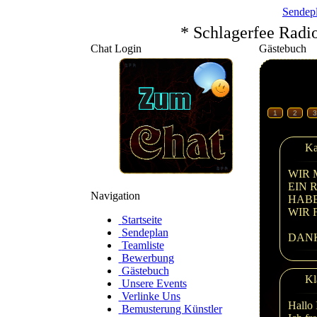
Sendep
* Schlagerfee Radi
Chat Login
Gästebuch
1
2
3
Ka
WIR 
EIN 
Navigation
HABE
WIR 
Startseite
Sendeplan
DANK
Teamliste
Bewerbung
Gästebuch
Kl
Unsere Events
Verlinke Uns
Hallo 
Bemusterung Künstler