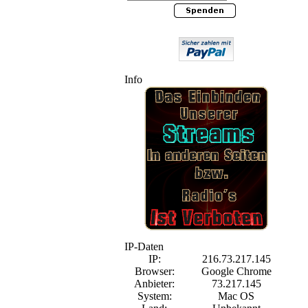
Info
IP-Daten
IP:
216.73.217.145
Browser:
Google Chrome
Anbieter:
73.217.145
System:
Mac OS