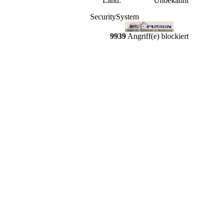
Land:
Unbekannt
SecuritySystem
9939
Angriff(e) blockiert