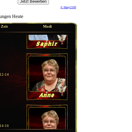
© Harry2109
ungen Heute
10-12
Zeit
Modi
12-14
14-16