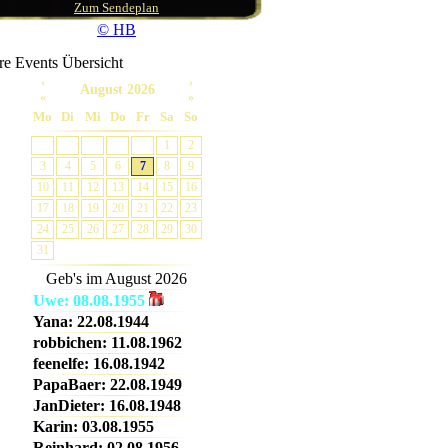
Zum Sendeplan
© HB
re Events Übersicht
‹
›
August 2026
«
»
Mo
Di
Mi
Do
Fr
Sa
So
1
2
16-18
3
4
5
6
7
8
9
10
11
12
13
14
15
16
17
18
19
20
21
22
23
24
25
26
27
28
29
30
31
Geb's im
August 2026
Uwe: 08.08.1955
Yana: 22.08.1944
18-20
robbichen: 11.08.1962
feenelfe: 16.08.1942
PapaBaer: 22.08.1949
JanDieter: 16.08.1948
Karin: 03.08.1955
Reinhard: 02.08.1956