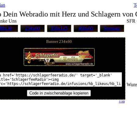
lan
T
o Dein Webradio mit Herz und Schlagern von 
inke Uns
SFR 
88x30
234x60
350x125
468x60
Sonstige
Banner 234x60
Wuns
© HB