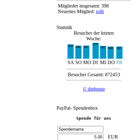
Mitglieder insgesamt: 398
Neuestes Mitglied:
rolli
Statistik
Besucher der letzten
Woche:
479
432
396
397
387
368
367
SA
SO
MO
DI
MI
DO
FR
Besucher Gesamt: 872453
© diphputz
PayPal- Spendenbox
Spende für uns
EUR