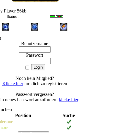
y Player 56kb
Status :
n
Benutzername
Passwort
Noch kein Mitglied?
Klicke hier
um dich zu registrieren
Passwort vergessen?
in neues Passwort anzufordern
klicke hier
.
8-10
Suchen
Position
Suche
derator
onsor